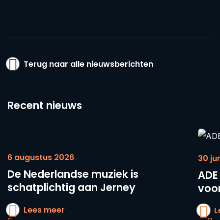
Terug naar alle nieuwsberichten
Recent nieuws
6 augustus 2026
30 ju
De Nederlandse muziek is
ADE 
schatplichtig aan Jerney
voor
Lees meer
L